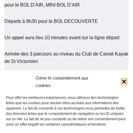
pour le BOL D’AIR, MINI BOL D’AIR
Départs à 9h30 pour le BOL DECOUVERTE
Un appel aura lieu 10 minutes avant sur la ligne départ
Arrivée des 3 parcours au niveau du Club de Canoë Kayak
de St Victurnien
Gérer le consentement aux
Accueil
Actualités
Galerie photos
cookies
Nous contacter
Nos partenaires
Politique de cookies (UE)
Politique de confidentialité
Pour offrir les meilleures expériences, nous utilisons des technologies
Mentions légales
telles que les cookies pour stocker et/ou accéder aux informations des
appareils. Le fait de consentir à ces technologies nous permettra de traiter
des données telles que le comportement de navigation ou les ID uniques
Adresse : 13 Route d’Aixe, 87420 Saint-Victurnien
sur ce site. Le fait de ne pas consentir ou de retirer son consentement peut
avoir un effet négatif sur certaines caractéristiques et fonctions.
Téléphone : 07 57 54 39 37